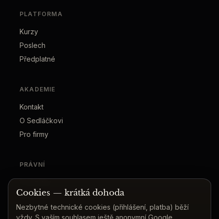
PLATFORMA
Kurzy
Poslech
Předplatné
AKADEMIE
Kontakt
O Sedláčkovi
Pro firmy
PRÁVNÍ
Podmínky
Cookies — krátká dohoda
Soukromí
Nezbytné technické cookies (přihlášení, platba) běží
Cookies
vždy. S vaším souhlasem ještě anonymní Google