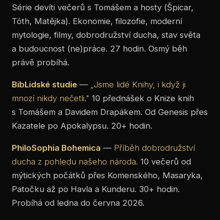
Série devíti večerů s Tomášem a hosty (Špicar,
Tóth, Matějka). Ekonomie, filozofie, moderní
mytologie, filmy, dobrodružství ducha, stav světa
a budoucnost (ne)práce. 27 hodin. Osmý běh
právě probíhá.
BibLidské studie
—
„Jsme lidé Knihy, i když ji
mnozí nikdy nečetli."
10 přednášek o Knize knih
s Tomášem a Davidem Drapákem. Od Genesis přes
Kazatele po Apokalypsu. 20+ hodin.
PhiloSophia Bohemica
—
Příběh dobrodružství
ducha z pohledu našeho národa.
10 večerů od
mýtických počátků přes Komenského, Masaryka,
Patočku až po Havla a Kunderu. 30+ hodin.
Probíhá od ledna do června 2026.