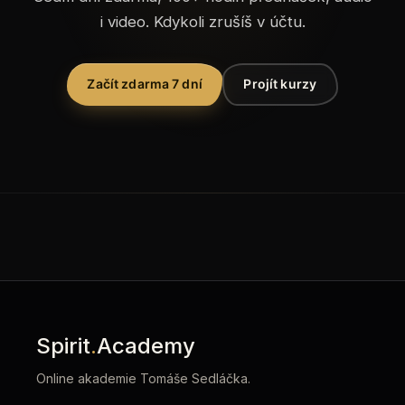
i video. Kdykoli zrušíš v účtu.
Začít zdarma 7 dní
Projít kurzy
Spirit
.
Academy
Online akademie Tomáše Sedláčka.