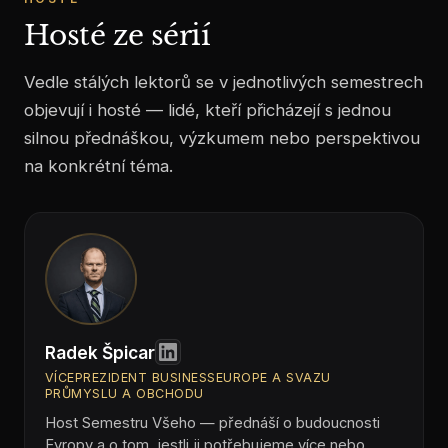
Hosté ze sérií
Vedle stálých lektorů se v jednotlivých semestrech
objevují i hosté — lidé, kteří přicházejí s jednou
silnou přednáškou, výzkumem nebo perspektivou
na konkrétní téma.
Radek Špicar
VÍCEPREZIDENT BUSINESSEUROPE A SVAZU
PRŮMYSLU A OBCHODU
Host Semestru Všeho — přednáší o budoucnosti
Evropy a o tom, jestli ji potřebujeme více nebo