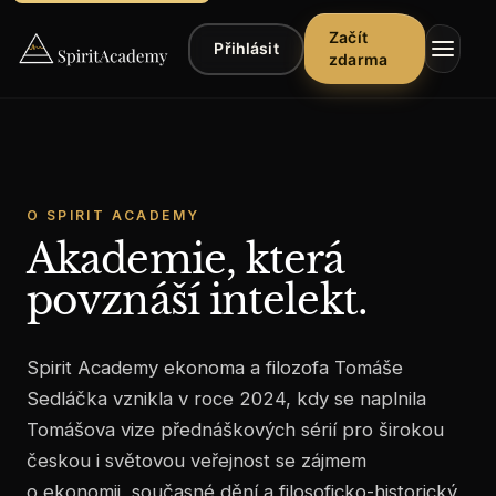
Začít
Přihlásit
zdarma
O SPIRIT ACADEMY
Akademie, která
▾
Kurzy
povznáší intelekt.
▾
Poslech
Spirit Academy ekonoma a filozofa Tomáše
▾
Články
Sedláčka vznikla v roce 2024, kdy se naplnila
Tomášova vize přednáškových sérií pro širokou
Řekli
českou i světovou veřejnost se zájmem
o
nás
o ekonomii, současné dění a filosoficko-historický