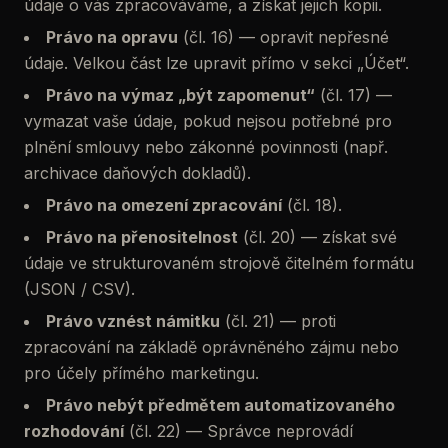
údaje o vás zpracováváme, a získat jejich kopii.
Právo na opravu
(čl. 16) — opravit nepřesné
údaje. Velkou část lze upravit přímo v sekci „Účet“.
Právo na výmaz „být zapomenut“
(čl. 17) —
vymazat vaše údaje, pokud nejsou potřebné pro
plnění smlouvy nebo zákonné povinnosti (např.
archivace daňových dokladů).
Právo na omezení zpracování
(čl. 18).
Právo na přenositelnost
(čl. 20) — získat své
údaje ve strukturovaném strojově čitelném formátu
(JSON / CSV).
Právo vznést námitku
(čl. 21) — proti
zpracování na základě oprávněného zájmu nebo
pro účely přímého marketingu.
Právo nebýt předmětem automatizovaného
rozhodování
(čl. 22) — Správce neprovádí