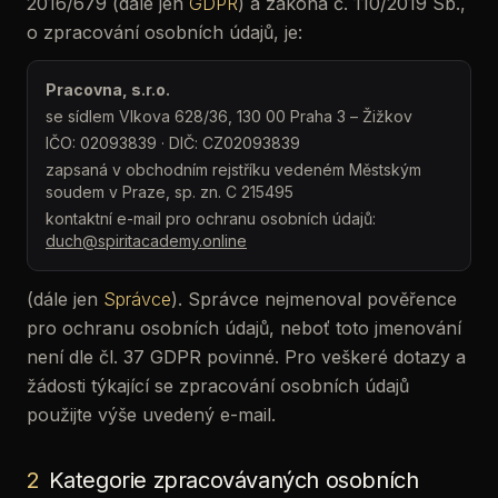
2016/679 (dále jen
GDPR
) a zákona č. 110/2019 Sb.,
O
o zpracování osobních údajů, je:
akademii
Předplatné
Pracovna, s.r.o.
se sídlem Vlkova 628/36, 130 00 Praha 3 – Žižkov
IČO: 02093839 · DIČ: CZ02093839
zapsaná v obchodním rejstříku vedeném Městským
soudem v Praze, sp. zn. C 215495
kontaktní e-mail pro ochranu osobních údajů:
duch@spiritacademy.online
(dále jen
Správce
). Správce nejmenoval pověřence
pro ochranu osobních údajů, neboť toto jmenování
není dle čl. 37 GDPR povinné. Pro veškeré dotazy a
žádosti týkající se zpracování osobních údajů
použijte výše uvedený e-mail.
2
Kategorie zpracovávaných osobních