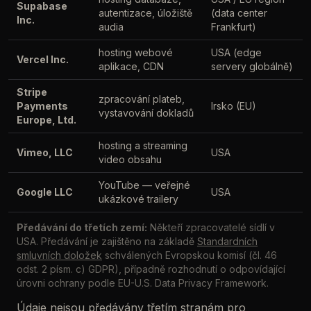
Supabase
autentizace, úložiště
(data center
Inc.
audia
Frankfurt)
hosting webové
USA (edge
Vercel Inc.
aplikace, CDN
servery globálně)
Stripe
zpracování plateb,
Payments
Irsko (EU)
vystavování dokladů
Europe, Ltd.
hosting a streaming
Vimeo, LLC
USA
video obsahu
YouTube — veřejné
Google LLC
USA
ukázkové trailery
Předávání do třetích zemí:
Někteří zpracovatelé sídlí v
USA. Předávání je zajištěno na základě
Standardních
smluvních doložek
schválených Evropskou komisí (čl. 46
odst. 2 písm. c) GDPR), případně rozhodnutí o odpovídající
úrovni ochrany podle EU-U.S. Data Privacy Framework.
Údaje nejsou předávány třetím stranám pro