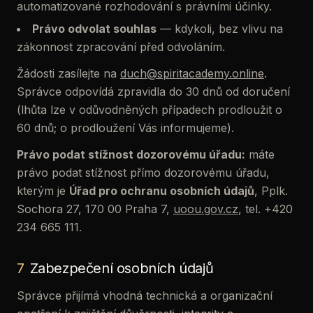
automatizované rozhodování s právními účinky.
Právo odvolat souhlas
— kdykoli, bez vlivu na
zákonnost zpracování před odvoláním.
Žádosti zasílejte na
duch@spiritacademy.online
.
Správce odpovídá zpravidla do 30 dnů od doručení
(lhůta lze v odůvodněných případech prodloužit o
60 dnů; o prodloužení Vás informujeme).
Právo podat stížnost dozorovému úřadu:
máte
právo podat stížnost přímo dozorovému úřadu,
kterým je
Úřad pro ochranu osobních údajů
, Pplk.
Sochora 27, 170 00 Praha 7,
uoou.gov.cz
,
tel. +420
234 665 111.
7
Zabezpečení osobních údajů
Správce přijímá vhodná technická a organizační