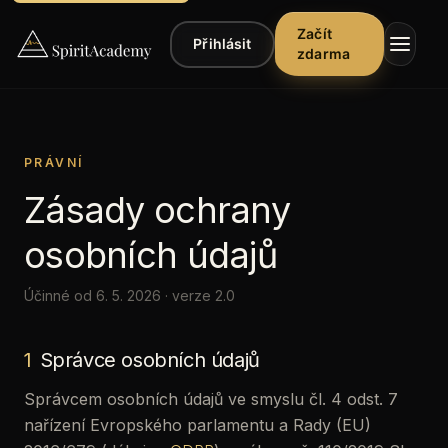
Začít
Přihlásit
zdarma
PRÁVNÍ
Zásady ochrany
osobních údajů
▾
Kurzy
Účinné od 6. 5. 2026 · verze 2.0
▾
Poslech
▾
Články
1
Správce osobních údajů
Řekli
Správcem osobních údajů ve smyslu čl. 4 odst. 7
o
nařízení Evropského parlamentu a Rady (EU)
nás