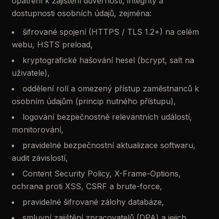
opatření k zajištění důvěrnosti, integrity a
dostupnosti osobních údajů, zejména:
šifrované spojení (HTTPS / TLS 1.2+) na celém
webu, HSTS preload,
kryptografické hašování hesel (bcrypt, salt na
uživatele),
oddělení rolí a omezený přístup zaměstnanců k
osobním údajům (princip nutného přístupu),
logování bezpečnostně relevantních událostí,
monitorování,
pravidelné bezpečnostní aktualizace softwaru,
audit závislostí,
Content Security Policy, X-Frame-Options,
ochrana proti XSS, CSRF a brute-force,
pravidelné šifrované zálohy databáze,
smluvní zajištění zpracovatelů (DPA) a jejich