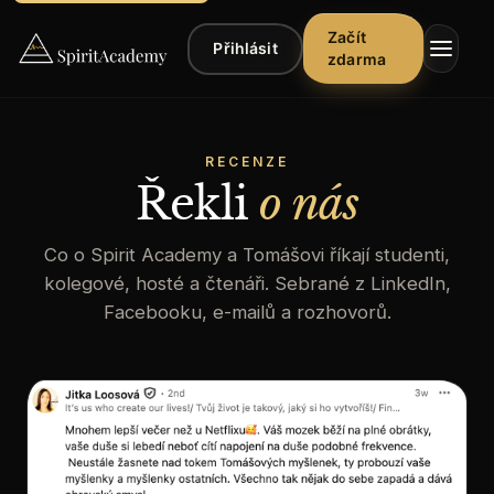
Začít
Přihlásit
zdarma
RECENZE
Řekli
o nás
Co o Spirit Academy a Tomášovi říkají studenti,
▾
Kurzy
kolegové, hosté a čtenáři. Sebrané z LinkedIn,
Facebooku, e-mailů a rozhovorů.
▾
Poslech
▾
Články
Řekli
o
nás