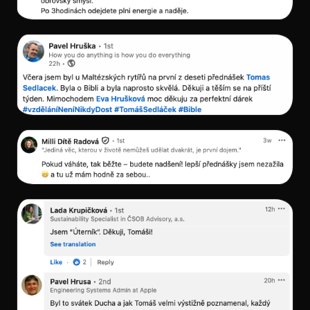
O
akademii
Předplatné