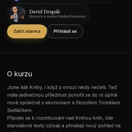
O
David Drapák
akademii
Ekonom a senior trader/treasurer
Předplatné
Začít zdarma
Přihlásit se
O kurzu
Jsme lidé Knihy, i když ji mnozí nikdy nečetli. Teď
máte jedinečnou příležitost ponořit se do ní úplně
nově společně s ekonomem a filozofem Tomášem
Sedláčkem.
Připojte se k rozmlouvání nad Knihou knih, kde
starodávné texty ožívají a přinášejí nový pohled na