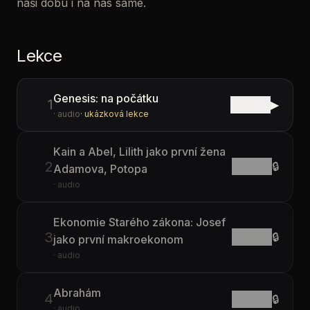
naši dobu i na nás samé.
Lekce
Genesis: na počátku
1
↓
více…
▶
· audio
· ukázková lekce
Kain a Abel, Lilith jako první žena
2
↓
více…
🔒
Adamova, Potopa
· audio
Ekonomie Starého zákona: Josef
3
↓
více…
🔒
jako první makroekonom
· audio
Abrahám
4
↓
více…
🔒
· audio