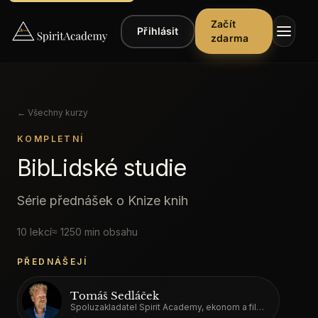
Začít
Přihlásit
zdarma
← Všechny kurzy
KOMPLETNÍ
BibLidské studie
▾
Kurzy
Série přednášek o Knize knih
▾
Poslech
10
lekcí
≈
1250
min obsahu
▾
Články
PŘEDNÁŠEJÍ
Řekli
Tomáš Sedláček
o
Spoluzakladatel Spirit Academy, ekonom a filozof
nás