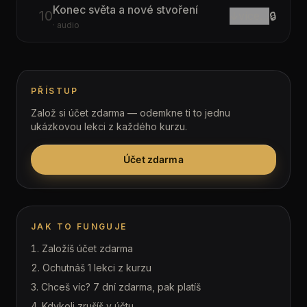
Konec světa a nové stvoření
10
↓
více…
🔒
· audio
PŘÍSTUP
Založ si účet zdarma — odemkne ti to jednu
ukázkovou lekci z každého kurzu.
Účet zdarma
JAK TO FUNGUJE
Založíš účet zdarma
Ochutnáš 1 lekci z kurzu
Chceš víc? 7 dní zdarma, pak platíš
Kdykoli zrušíš v účtu