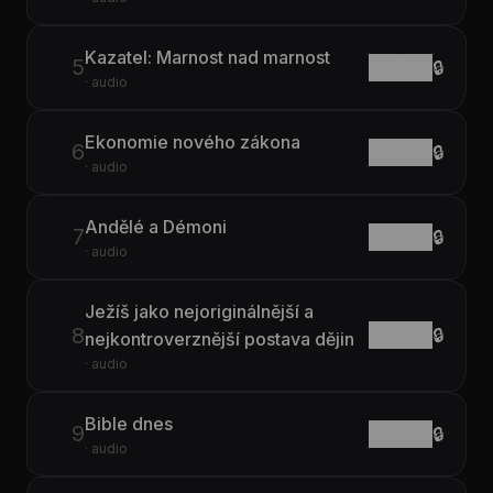
Kazatel: Marnost nad marnost
5
↓
více…
🔒
· audio
Ekonomie nového zákona
6
↓
více…
🔒
· audio
Andělé a Démoni
7
↓
více…
🔒
· audio
Ježíš jako nejoriginálnější a
8
↓
více…
🔒
nejkontroverznější postava dějin
· audio
Bible dnes
9
↓
více…
🔒
· audio