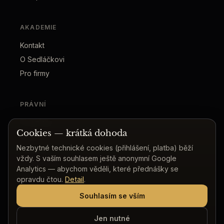
AKADEMIE
Kontakt
O Sedláčkovi
Pro firmy
PRÁVNÍ
Podmínky
Cookies — krátká dohoda
Soukromí
Nezbytné technické cookies (přihlášení, platba) běží
Cookies
vždy. S vaším souhlasem ještě anonymní Google
Bezpečnost
Analytics — abychom věděli, které přednášky se
opravdu čtou.
Detail
.
Souhlasím se vším
© 2026 Provozovatel: Pracovna, s.r.o., IČO 02093839, Vlkova
628/36, 130 00 Praha 3
Jen nutné