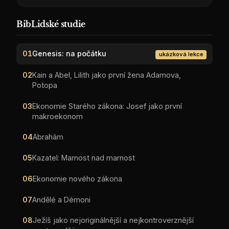
BibLidské studie
01
Genesis: na počátku
ukázková lekce
02
Kain a Abel, Lilith jako první žena Adamova,
Potopa
03
Ekonomie Starého zákona: Josef jako první
makroekonom
04
Abrahám
05
Kazatel: Marnost nad marnost
06
Ekonomie nového zákona
07
Andělé a Démoni
08
Ježíš jako nejoriginálnější a nejkontroverznější