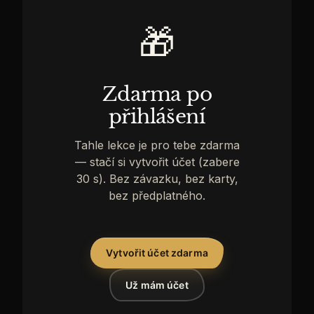
O
🎁
akademii
Předplatné
Zdarma po
přihlášení
Tahle lekce je pro tebe zdarma
— stačí si vytvořit účet (zabere
30 s). Bez závazku, bez karty,
bez předplatného.
Vytvořit účet zdarma
Už mám účet