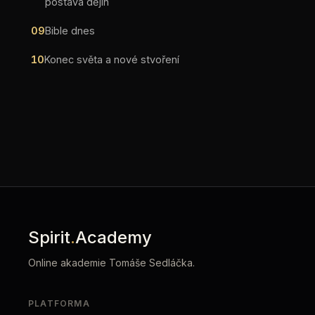
postava dějin
09
Bible dnes
10
Konec světa a nové stvoření
Spirit
.
Academy
Online akademie Tomáše Sedláčka.
PLATFORMA