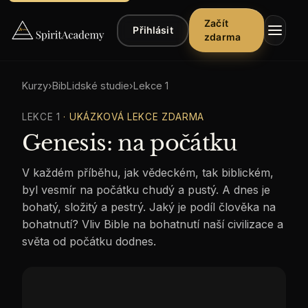
Začít
Přihlásit
zdarma
Kurzy
›
BibLidské studie
›
Lekce
1
LEKCE
1
· UKÁZKOVÁ LEKCE ZDARMA
Genesis: na počátku
V každém příběhu, jak vědeckém, tak biblickém,
▾
Kurzy
byl vesmír na počátku chudý a pustý. A dnes je
bohatý, složitý a pestrý. Jaký je podíl člověka na
▾
Poslech
bohatnutí? Vliv Bible na bohatnutí naší civilizace a
světa od počátku dodnes.
▾
Články
Řekli
o
nás