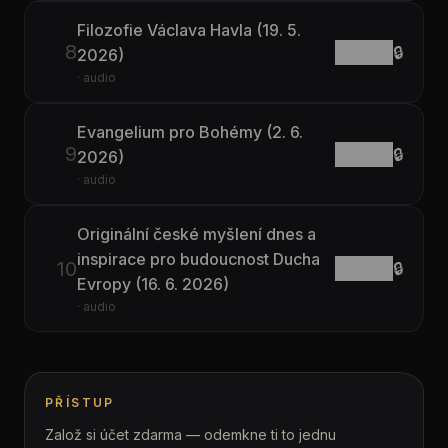
Filozofie Václava Havla (19. 5.
8
↓
více…
🔒
2026)
· audio
Evangelium pro Bohémy (2. 6.
9
↓
více…
🔒
2026)
· audio
Originální české myšlení dnes a
inspirace pro budoucnost Ducha
10
↓
více…
🔒
Evropy (16. 6. 2026)
· audio
PŘÍSTUP
Založ si účet zdarma — odemkne ti to jednu