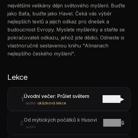
největšími velikány dějin světového myšlení. Buďte
jako Baťa, buďte jako Havel. Čeká vás výběr
nejlepších textů a jejich odkaz pro dnešek a
budoucnost Evropy. Myslete myšlenky a staňte se
pokračovateli odkazu, jehož jste dědici. Odneste si
vlastnoručně sestavenou knihu "Almanach
nejlepšího českého myšlení".
Lekce
Úvodní večer: Průlet světem
1
↓
více…
▶
· audio
· ukázková lekce
Od mýtických počátků k Husovi
2
↓
více…
🔒
· audio