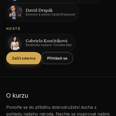
O
David Drapák
akademii
Ekonom a senior trader/treasurer
Předplatné
HOSTÉ
Gabriela Končitíková
Ředitelka nadace Tomáše Bati
Začít zdarma
Přihlásit se
O kurzu
Ponořte se do příběhu dobrodružství ducha z
pohledu našeho národa. Nechte se inspirovat našimi