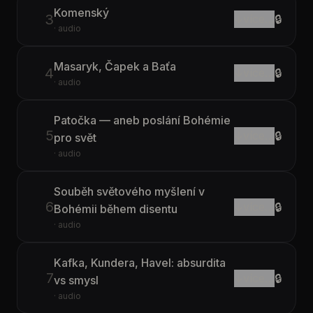
Komenský
3
↓
více…
🔒
· audio
Masaryk, Čapek a Baťa
4
↓
více…
🔒
· audio
Patočka — aneb poslání Bohémie
5
↓
více…
🔒
pro svět
· audio
Souběh světového myšlení v
6
↓
více…
🔒
Bohémii během disentu
· audio
Kafka, Kundera, Havel: absurdita
7
↓
více…
🔒
vs smysl
· audio