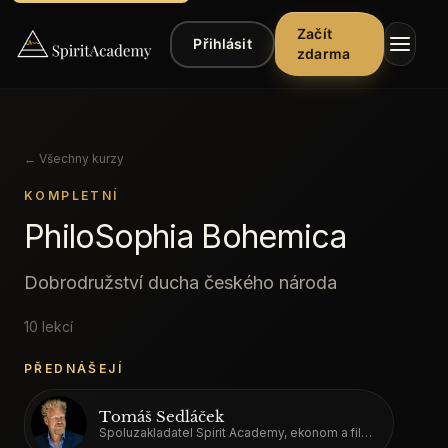
Začít
Přihlásit
zdarma
← Všechny kurzy
KOMPLETNÍ
PhiloSophia Bohemica
▾
Kurzy
Dobrodružství ducha českého národa
▾
Poslech
10
lekcí
▾
Články
PŘEDNÁŠEJÍ
Řekli
Tomáš Sedláček
o
Spoluzakladatel Spirit Academy, ekonom a filozof
nás